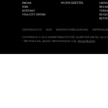
WUNSCHZETTEL
PRESSE
GRÖSS
JOBS
BEZA
KONTAKT
VERS
VISA CITY OFFERS
RÜCKG
RETO
DATENSCHUTZ
AGB
WIDERRUFSBELEHRUNG
IMPRESSU
COPYRIGHT © 2013 DEPARTMENTSTORE QUARTIER 206 KG, ALLE
* Alle Preise inkl. gesetzl. Mehrwertsteuer zzgl.
Versandkosten