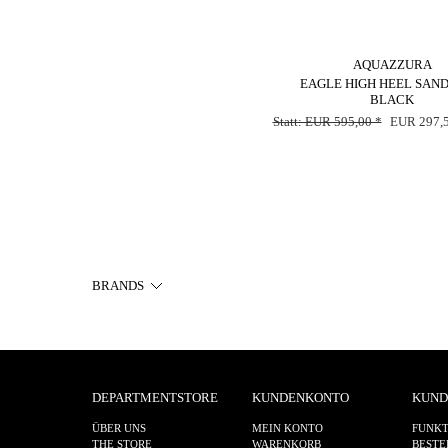
AQUAZZURA
EAGLE HIGH HEEL SAN
BLACK
Statt: EUR 595,00 *
EUR 297,5
BRANDS
DEPARTMENTSTORE
KUNDENKONTO
KUND
ÜBER UNS
MEIN KONTO
FUNKT
THE STORE
WARENKORB
BESTE