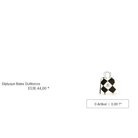
Diptyque Baies Duftkerze
EUR 44,00 *
0
Artikel
|
0,00 ?*