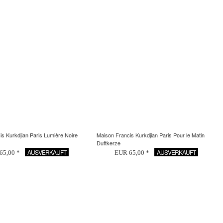
s Kurkdjian Paris Lumière Noire
Maison Francis Kurkdjian Paris Pour le Matin
Duftkerze
AUSVERKAUFT
AUSVERKAUFT
65,00 *
EUR 65,00 *