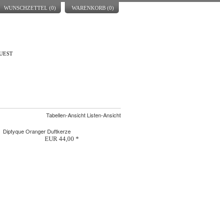
WUNSCHZETTEL (
0
)
WARENKORB (
0
)
UEST
Tabellen-Ansicht Listen-Ansicht
Diptyque Oranger Duftkerze
EUR 44,00 *