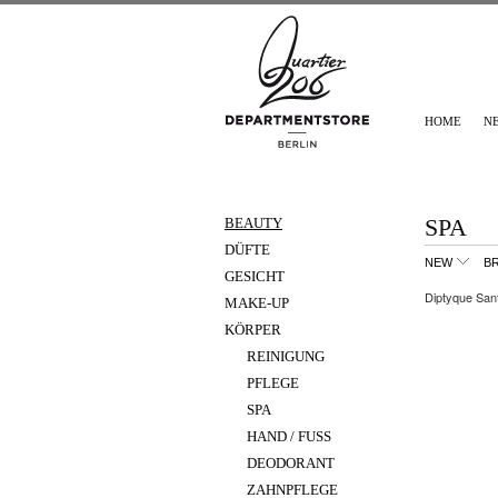
HOME
N
SPA
BEAUTY
DÜFTE
NEW
B
GESICHT
Diptyque San
MAKE-UP
KÖRPER
REINIGUNG
PFLEGE
SPA
HAND / FUSS
DEODORANT
ZAHNPFLEGE