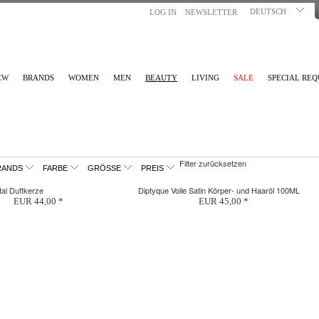
DEUTSCH
LOG IN
NEWSLETTER
EW
BRANDS
WOMEN
MEN
BEAUTY
LIVING
SALE
SPECIAL REQ
Filter zurücksetzen
RANDS
FARBE
GRÖSSE
PREIS
tal Duftkerze
Diptyque Voile Satin Körper- und Haaröl 100ML
EUR 44,00 *
EUR 45,00 *