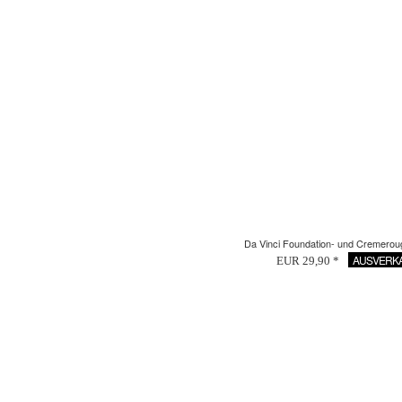
Da Vinci Foundation- und Cremerou
AUSVERK
EUR 29,90 *