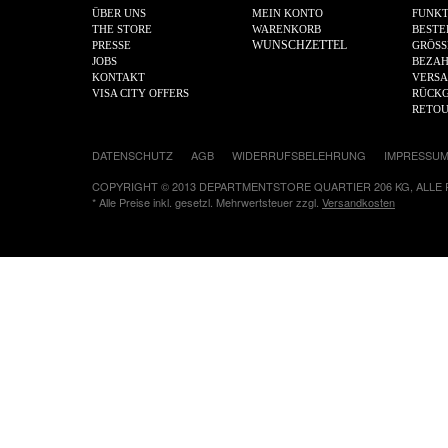
ÜBER UNS
MEIN KONTO
FUNKT
THE STORE
WARENKORB
BESTE
WUNSCHZETTEL
PRESSE
GRÖSS
JOBS
BEZA
KONTAKT
VERS
VISA CITY OFFERS
RÜCKG
RETO
DATENSCHUTZ
AGB
WIDERRUFSBELEHRUNG
IMPRESSU
COPYRIGHT © 2013 DEPARTMENTSTORE QUARTIER 206 KG, ALLE
* Alle Preise inkl. gesetzl. Mehrwertsteuer zzgl.
Versandkosten