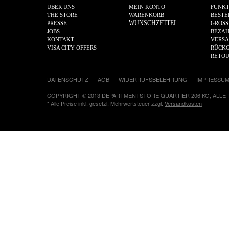
ÜBER UNS
MEIN KONTO
FUNKT
THE STORE
WARENKORB
BESTE
WUNSCHZETTEL
PRESSE
GRÖSS
JOBS
BEZA
KONTAKT
VERS
VISA CITY OFFERS
RÜCKG
RETO
DATENSCHUTZ
AGB
WIDERRUFSBELEHRUNG
IMPRESSU
COPYRIGHT © 2013 DEPARTMENTSTORE QUARTIER 206 KG, ALLE
* Alle Preise inkl. gesetzl. Mehrwertsteuer zzgl.
Versandkosten