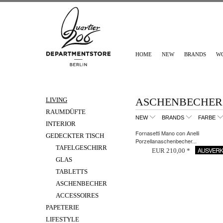
HOME
NEW
BRANDS
W
ASCHENBECHER
LIVING
RAUMDÜFTE
NEW
BRANDS
FARBE
INTERIOR
Fornasetti Mano con Anelli
GEDECKTER TISCH
Porzellanaschenbecher...
TAFELGESCHIRR
AUSVERK
EUR 210,00 *
GLAS
TABLETTS
ASCHENBECHER
ACCESSOIRES
PAPETERIE
LIFESTYLE