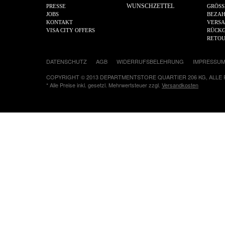
WUNSCHZETTEL
PRESSE
GRÖSS
JOBS
BEZA
KONTAKT
VERS
VISA CITY OFFERS
RÜCKG
RETO
DATENSCHUTZ
AGB
WIDERRUFSBELEHRUNG
IMPRESSU
COPYRIGHT © 2013 DEPARTMENTSTORE QUARTIER 206 KG, ALLE
* Alle Preise inkl. gesetzl. Mehrwertsteuer zzgl.
Versandkosten