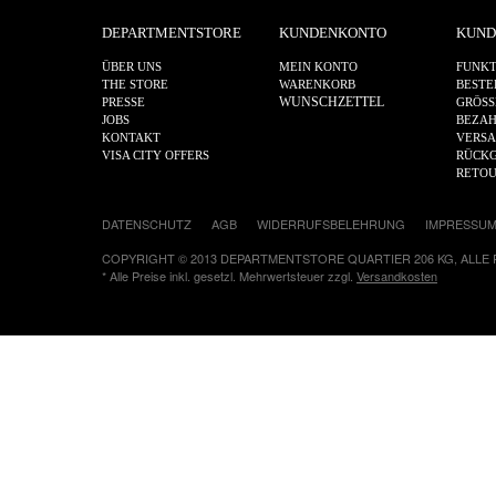
DEPARTMENTSTORE
KUNDENKONTO
KUND
ÜBER UNS
MEIN KONTO
FUNKT
THE STORE
WARENKORB
BESTE
WUNSCHZETTEL
PRESSE
GRÖSS
JOBS
BEZA
KONTAKT
VERS
VISA CITY OFFERS
RÜCKG
RETO
DATENSCHUTZ
AGB
WIDERRUFSBELEHRUNG
IMPRESSU
COPYRIGHT © 2013 DEPARTMENTSTORE QUARTIER 206 KG, ALLE
* Alle Preise inkl. gesetzl. Mehrwertsteuer zzgl.
Versandkosten