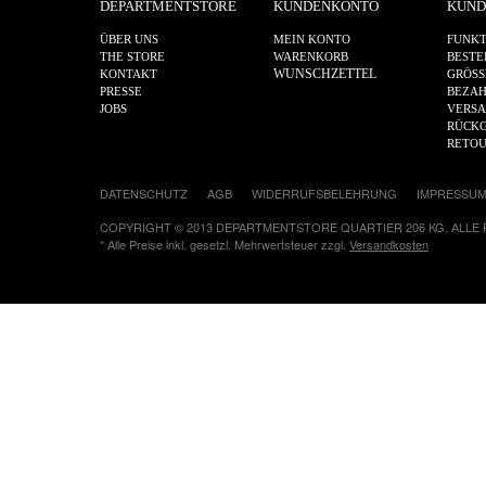
DEPARTMENTSTORE
KUNDENKONTO
KUND
ÜBER UNS
MEIN KONTO
FUNKT
THE STORE
WARENKORB
BESTE
WUNSCHZETTEL
KONTAKT
GRÖSS
PRESSE
BEZA
JOBS
VERS
RÜCKG
RETO
DATENSCHUTZ
AGB
WIDERRUFSBELEHRUNG
IMPRESSU
COPYRIGHT © 2013 DEPARTMENTSTORE QUARTIER 206 KG, ALLE
* Alle Preise inkl. gesetzl. Mehrwertsteuer zzgl.
Versandkosten