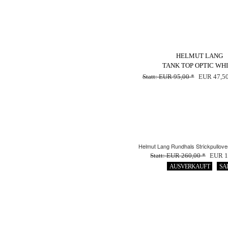
HELMUT LANG
TANK TOP OPTIC WH
Statt: EUR 95,00 *
EUR 47,50
Helmut Lang Rundhals Strickpullove
Statt: EUR 260,00 *
EUR 1
AUSVERKAUFT
SA