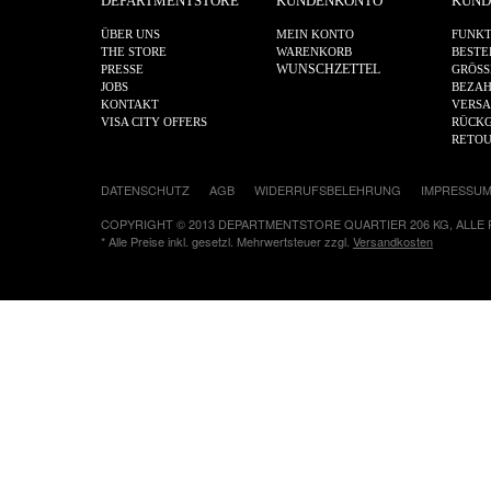
DEPARTMENTSTORE
KUNDENKONTO
KUND
ÜBER UNS
MEIN KONTO
FUNKT
THE STORE
WARENKORB
BESTE
WUNSCHZETTEL
PRESSE
GRÖSS
JOBS
BEZA
KONTAKT
VERS
VISA CITY OFFERS
RÜCKG
RETO
DATENSCHUTZ
AGB
WIDERRUFSBELEHRUNG
IMPRESSU
COPYRIGHT © 2013 DEPARTMENTSTORE QUARTIER 206 KG, ALLE
* Alle Preise inkl. gesetzl. Mehrwertsteuer zzgl.
Versandkosten