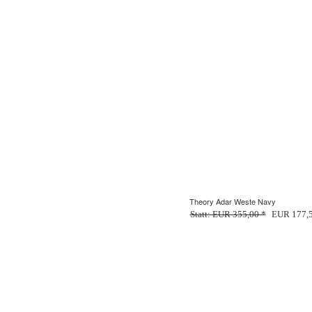
Theory Adar Weste Navy
Statt: EUR 355,00 *
EUR 177,5