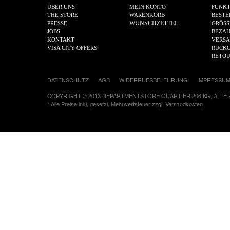
ÜBER UNS
MEIN KONTO
FUNKT
THE STORE
WARENKORB
BESTE
WUNSCHZETTEL
PRESSE
GRÖSS
JOBS
BEZA
KONTAKT
VERS
VISA CITY OFFERS
RÜCKG
RETO
DATENSCHUTZ
AGB
WIDERRUFSBELEHRUNG
IMPRESSU
COPYRIGHT © 2013 DEPARTMENTSTORE QUARTIER 206 KG, ALLE
* Alle Preise inkl. gesetzl. Mehrwertsteuer zzgl.
Versandkosten