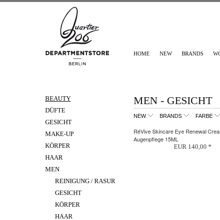
HOME
NEW
BRANDS
W
MEN - GESICHT
BEAUTY
DÜFTE
NEW
BRANDS
FARBE
GESICHT
RéVive Skincare Eye Renewal Cre
MAKE-UP
Augenpflege 15ML
KÖRPER
EUR 140,00 *
HAAR
MEN
REINIGUNG / RASUR
GESICHT
KÖRPER
HAAR