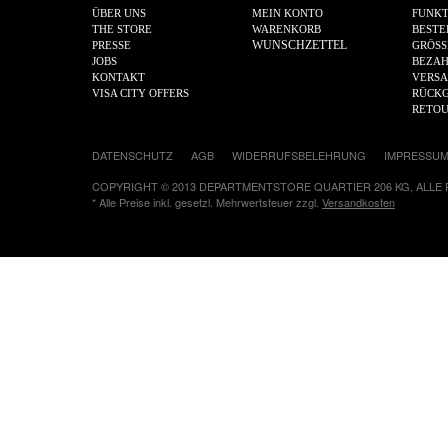
ÜBER UNS
MEIN KONTO
FUNKT
THE STORE
WARENKORB
BESTE
WUNSCHZETTEL
PRESSE
GRÖSS
JOBS
BEZA
KONTAKT
VERS
VISA CITY OFFERS
RÜCKG
RETO
DATENSCHUTZ
AGB
WIDERRUFSBELEHRUNG
IMPRESSU
COPYRIGHT © 2013 DEPARTMENTSTORE QUARTIER 206 KG, ALLE
* Alle Preise inkl. gesetzl. Mehrwertsteuer zzgl.
Versandkosten