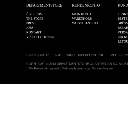
DEPARTMENTSTORE
KUNDENKONTO
KUND
ÜBER UNS
MEIN KONTO
FUNKT
THE STORE
WARENKORB
BESTE
WUNSCHZETTEL
PRESSE
GRÖSS
JOBS
BEZA
KONTAKT
VERS
VISA CITY OFFERS
RÜCKG
RETO
DATENSCHUTZ
AGB
WIDERRUFSBELEHRUNG
IMPRESSU
COPYRIGHT © 2013 DEPARTMENTSTORE QUARTIER 206 KG, ALLE
* Alle Preise inkl. gesetzl. Mehrwertsteuer zzgl.
Versandkosten