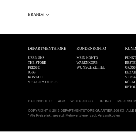
BRANDS
DEPARTMENTSTORE
KUNDENKONTO
KUND
ÜBER UNS
MEIN KONTO
FUNKT
THE STORE
WARENKORB
BESTE
WUNSCHZETTEL
PRESSE
GRÖSS
JOBS
BEZA
KONTAKT
VERS
VISA CITY OFFERS
RÜCKG
RETO
DATENSCHUTZ
AGB
WIDERRUFSBELEHRUNG
IMPRESSU
COPYRIGHT © 2013 DEPARTMENTSTORE QUARTIER 206 KG, ALLE
* Alle Preise inkl. gesetzl. Mehrwertsteuer zzgl.
Versandkosten