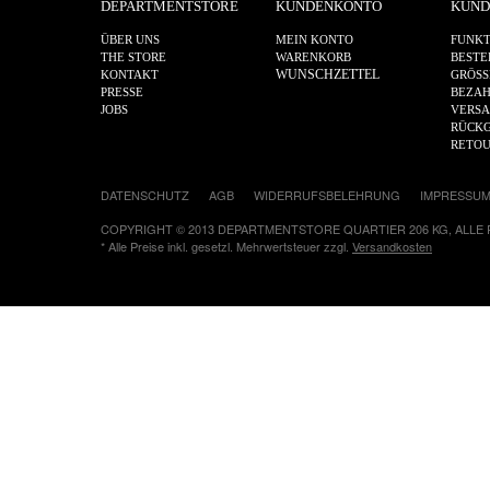
DEPARTMENTSTORE
KUNDENKONTO
KUND
ÜBER UNS
MEIN KONTO
FUNKT
THE STORE
WARENKORB
BESTE
WUNSCHZETTEL
KONTAKT
GRÖSS
PRESSE
BEZA
JOBS
VERS
RÜCKG
RETO
DATENSCHUTZ
AGB
WIDERRUFSBELEHRUNG
IMPRESSU
COPYRIGHT © 2013 DEPARTMENTSTORE QUARTIER 206 KG, ALLE
* Alle Preise inkl. gesetzl. Mehrwertsteuer zzgl.
Versandkosten