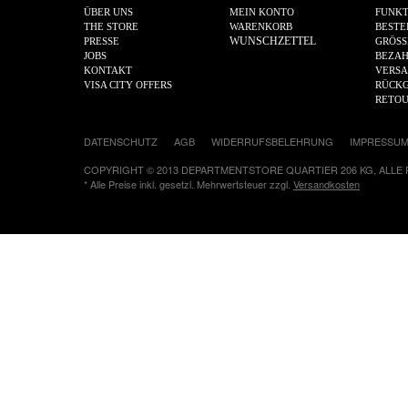
ÜBER UNS
MEIN KONTO
FUNKT
THE STORE
WARENKORB
BESTE
WUNSCHZETTEL
PRESSE
GRÖSS
JOBS
BEZA
KONTAKT
VERS
VISA CITY OFFERS
RÜCKG
RETO
DATENSCHUTZ
AGB
WIDERRUFSBELEHRUNG
IMPRESSU
COPYRIGHT © 2013 DEPARTMENTSTORE QUARTIER 206 KG, ALLE
* Alle Preise inkl. gesetzl. Mehrwertsteuer zzgl.
Versandkosten