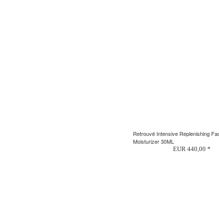
Retrouvé Intensive Replenishing Fac
Moisturizer 30ML
EUR 440,00 *