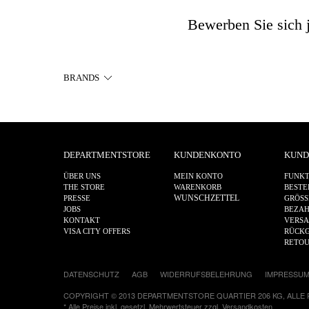
Bewerben Sie sich j
BRANDS
DEPARTMENTSTORE
KUNDENKONTO
KUND
ÜBER UNS
MEIN KONTO
FUNKT
THE STORE
WARENKORB
BESTE
WUNSCHZETTEL
PRESSE
GRÖSS
JOBS
BEZA
KONTAKT
VERS
VISA CITY OFFERS
RÜCKG
RETO
DATENSCHUTZ
AGB
WIDERRUFSBELEHRUNG
IMPRESSU
COPYRIGHT © 2013 DEPARTMENTSTORE QUARTIER 206 KG, ALLE
* Alle Preise inkl. gesetzl. Mehrwertsteuer zzgl.
Versandkosten