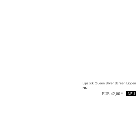
Lipstick Queen Silver Screen Lippenst
NN
NEU
EUR 42,00 *