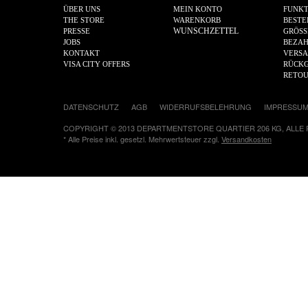
ÜBER UNS
MEIN KONTO
FUNKT
THE STORE
WARENKORB
BESTE
WUNSCHZETTEL
PRESSE
GRÖSS
JOBS
BEZA
KONTAKT
VERS
VISA CITY OFFERS
RÜCKG
RETO
DATENSCHUTZ
AGB
WIDERRUFSBELEHRUNG
IMPRESSU
COPYRIGHT © 2013 DEPARTMENTSTORE QUARTIER 206 KG, ALLE
* Alle Preise inkl. gesetzl. Mehrwertsteuer zzgl.
Versandkosten