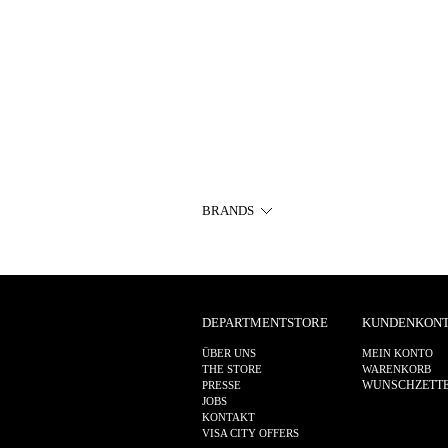
BRANDS
DEPARTMENTSTORE
KUNDENKON
ÜBER UNS
MEIN KONTO
THE STORE
WARENKORB
WUNSCHZETT
PRESSE
JOBS
KONTAKT
VISA CITY OFFERS