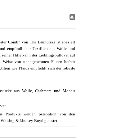
#BookmarkPrint#
ter Comb" von The Laundress ist speziell
 und empfindlicher Textilien aus Wolle und
seiner Hilfe kann der Lieblingspullover auf
nd Weise von unangenehmen Flusen befreit
xtilien wie Plaids empfiehlt sich der robuste
gsstücke aus Wolle, Cashmere und Mohair
stet
ss Produkte werden persönlich von den
Whiting & Lindsey Boyd getestet