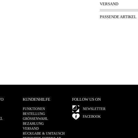
VERSAND
PASSENDE ARTIKEL
TO
KUNDENHILFE
FOLLOW US ON
FUNKTIONEN
NEWSLETTER
BESTELLUNG
FACEBOOK
EL
GRÖSSENWAHL
BEZAHLUNG
VERSAND
RÜCKGABE & UMTAUSCH