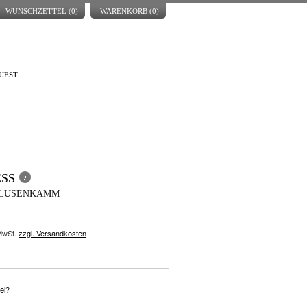
WUNSCHZETTEL (
0
)
WARENKORB (
0
)
UEST
SS
FLUSENKAMM
 MwSt.
zzgl. Versandkosten
el?