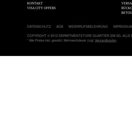
KONTAKT
VERS
VISA CITY OFFERS
RÜCKG
RETO
DATENSCHUTZ
AGB
WIDERRUFSBELEHRUNG
IMPRESSU
COPYRIGHT © 2013 DEPARTMENTSTORE QUARTIER 206 KG, ALLE
* Alle Preise inkl. gesetzl. Mehrwertsteuer zzgl.
Versandkosten