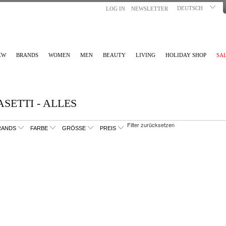
DEUTSCH
LOG IN
NEWSLETTER
EW
BRANDS
WOMEN
MEN
BEAUTY
LIVING
HOLIDAY SHOP
SA
SETTI - ALLES
Filter zurücksetzen
RANDS
FARBE
GRÖSSE
PREIS