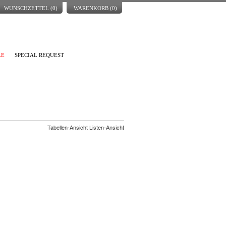
WUNSCHZETTEL (
0
)
WARENKORB (
0
)
LE
SPECIAL REQUEST
Tabellen-Ansicht Listen-Ansicht