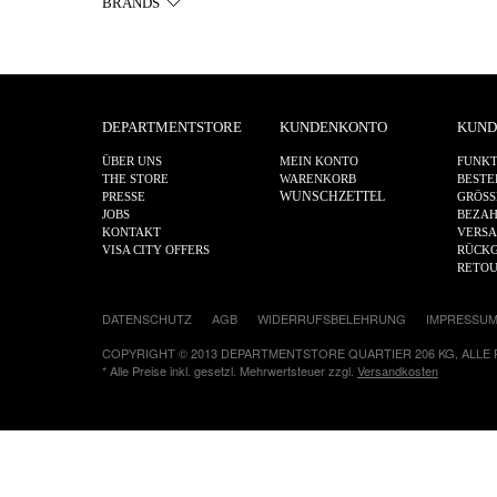
BRANDS
DEPARTMENTSTORE
KUNDENKONTO
KUND
ÜBER UNS
MEIN KONTO
FUNKT
THE STORE
WARENKORB
BESTE
WUNSCHZETTEL
PRESSE
GRÖSS
JOBS
BEZA
KONTAKT
VERS
VISA CITY OFFERS
RÜCKG
RETO
DATENSCHUTZ
AGB
WIDERRUFSBELEHRUNG
IMPRESSU
COPYRIGHT © 2013 DEPARTMENTSTORE QUARTIER 206 KG, ALLE
* Alle Preise inkl. gesetzl. Mehrwertsteuer zzgl.
Versandkosten