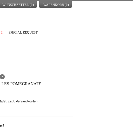
WUNSCHZETTEL (
0
)
WARENKORB (
0
)
LE
SPECIAL REQUEST
ILLES POMEGRANATE
 MwSt.
zzgl. Versandkosten
el?