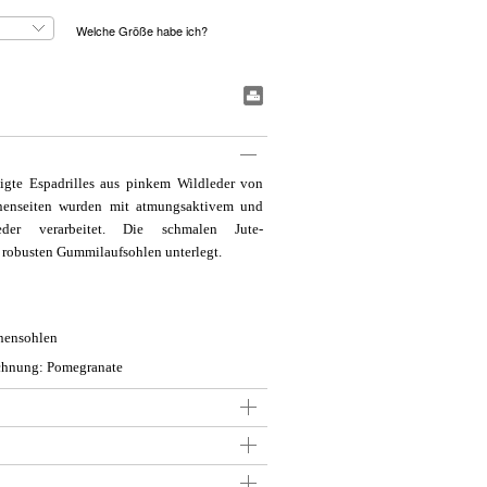
Welche Größe habe ich?
#BookmarkPrint#
tigte Espadrilles aus pinkem Wildleder von
nenseiten wurden mit atmungsaktivem und
eder verarbeitet. Die schmalen Jute-
t robusten Gummilaufsohlen unterlegt.
nnensohlen
chnung: Pomegranate