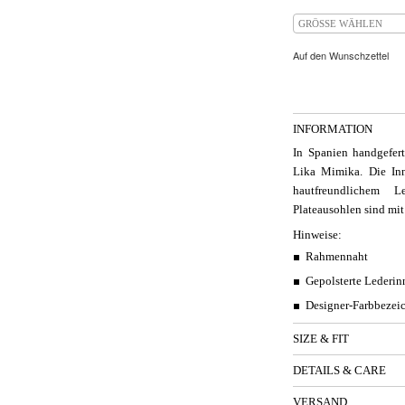
GRÖSSE WÄHLEN
Auf den Wunschzettel
INFORMATION
In Spanien handgefer
Lika Mimika. Die In
hautfreundlichem L
Plateausohlen sind mi
Hinweise:
Rahmennaht
Gepolsterte Lederi
Designer-Farbbezei
SIZE & FIT
DETAILS & CARE
VERSAND