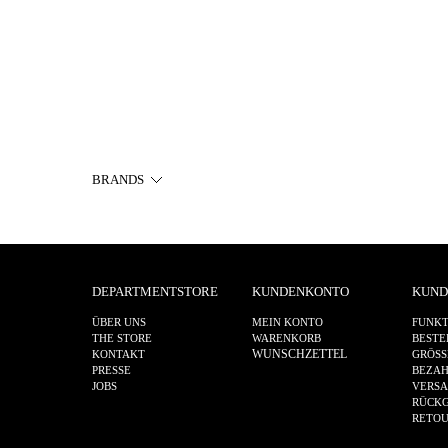
BRANDS
DEPARTMENTSTORE
KUNDENKONTO
KUND
ÜBER UNS
MEIN KONTO
FUNKT
THE STORE
WARENKORB
BESTE
WUNSCHZETTEL
KONTAKT
GRÖSS
PRESSE
BEZA
JOBS
VERS
RÜCKG
RETO