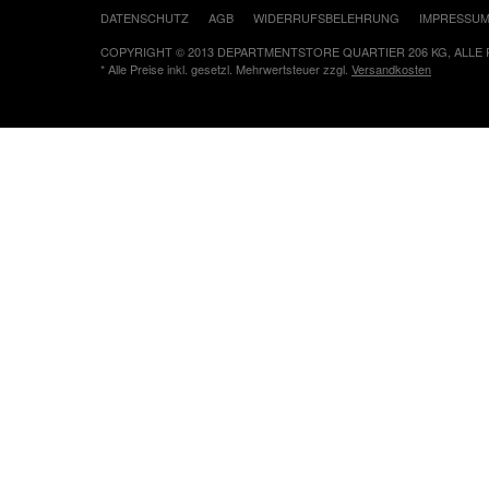
DATENSCHUTZ
AGB
WIDERRUFSBELEHRUNG
IMPRESSU
COPYRIGHT © 2013 DEPARTMENTSTORE QUARTIER 206 KG, ALLE
* Alle Preise inkl. gesetzl. Mehrwertsteuer zzgl.
Versandkosten