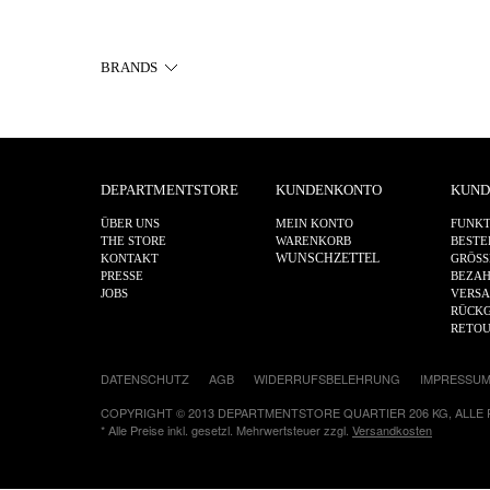
BRANDS
DEPARTMENTSTORE
KUNDENKONTO
KUND
ÜBER UNS
MEIN KONTO
FUNKT
THE STORE
WARENKORB
BESTE
WUNSCHZETTEL
KONTAKT
GRÖSS
PRESSE
BEZA
JOBS
VERS
RÜCKG
RETO
DATENSCHUTZ
AGB
WIDERRUFSBELEHRUNG
IMPRESSU
COPYRIGHT © 2013 DEPARTMENTSTORE QUARTIER 206 KG, ALLE
* Alle Preise inkl. gesetzl. Mehrwertsteuer zzgl.
Versandkosten