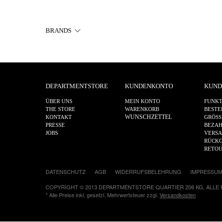
BRANDS
DEPARTMENTSTORE
KUNDENKONTO
KUND
ÜBER UNS
MEIN KONTO
FUNKT
THE STORE
WARENKORB
BESTE
WUNSCHZETTEL
KONTAKT
GRÖSS
PRESSE
BEZA
JOBS
VERS
RÜCKG
RETO
DATENSCHUTZ
AGB
WIDERRUFSBELEHRUNG
IMPRESSU
COPYRIGHT © 2013 DEPARTMENTSTORE QUARTIER 206 KG, ALLE
* Alle Preise inkl. gesetzl. Mehrwertsteuer zzgl.
Versandkosten