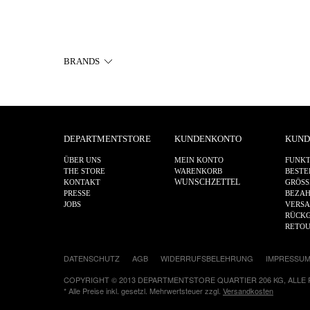
BRANDS
DEPARTMENTSTORE
KUNDENKONTO
KUND
ÜBER UNS
MEIN KONTO
FUNKT
THE STORE
WARENKORB
BESTE
WUNSCHZETTEL
KONTAKT
GRÖSS
PRESSE
BEZA
JOBS
VERS
RÜCKG
RETO
DATENSCHUTZ
AGB
WIDERRUFSBELEHRUNG
IMPRESSU
COPYRIGHT © 2013 DEPARTMENTSTORE QUARTIER 206 KG, ALLE
* Alle Preise inkl. gesetzl. Mehrwertsteuer zzgl.
Versandkosten