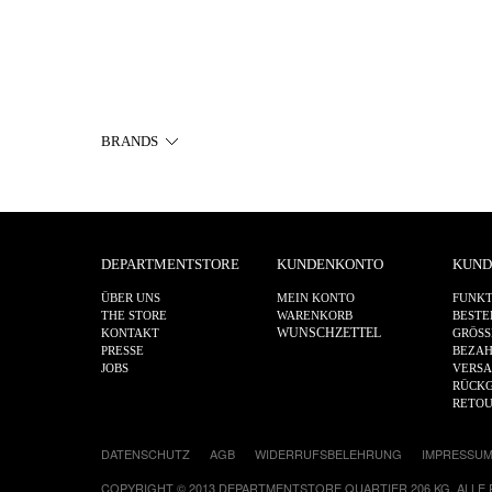
BRANDS
DEPARTMENTSTORE
KUNDENKONTO
KUND
ÜBER UNS
MEIN KONTO
FUNKT
THE STORE
WARENKORB
BESTE
WUNSCHZETTEL
KONTAKT
GRÖSS
PRESSE
BEZA
JOBS
VERS
RÜCKG
RETO
DATENSCHUTZ
AGB
WIDERRUFSBELEHRUNG
IMPRESSU
COPYRIGHT © 2013 DEPARTMENTSTORE QUARTIER 206 KG, ALLE