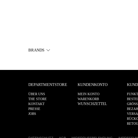
BRANDS
DEPARTMENTSTORE
KUNDENKONTO
KUND
ÜBER UNS
MEIN KONTO
FUNKT
THE STORE
WARENKORB
BESTE
WUNSCHZETTEL
KONTAKT
GRÖSS
PRESSE
BEZA
JOBS
VERS
RÜCKG
RETO
DATENSCHUTZ
AGB
WIDERRUFSBELEHRUNG
IMPRESSU