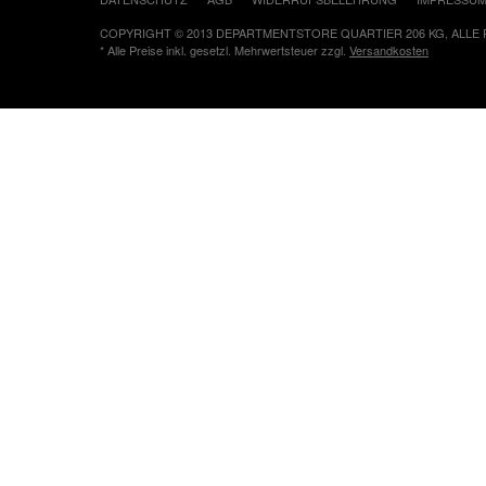
COPYRIGHT © 2013 DEPARTMENTSTORE QUARTIER 206 KG, ALLE
* Alle Preise inkl. gesetzl. Mehrwertsteuer zzgl.
Versandkosten