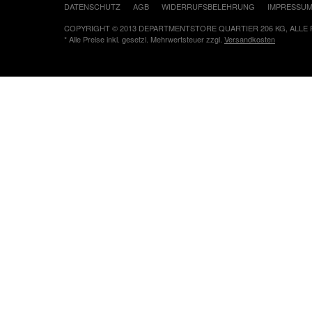
DATENSCHUTZ
AGB
WIDERRUFSBELEHRUNG
IMPRESSU
COPYRIGHT © 2013 DEPARTMENTSTORE QUARTIER 206 KG, ALLE
* Alle Preise inkl. gesetzl. Mehrwertsteuer zzgl.
Versandkosten