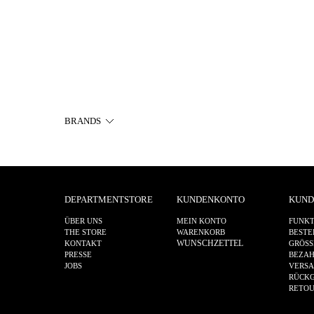
BRANDS
DEPARTMENTSTORE
KUNDENKONTO
KUND
ÜBER UNS
MEIN KONTO
FUNKT
THE STORE
WARENKORB
BESTE
WUNSCHZETTEL
KONTAKT
GRÖSS
PRESSE
BEZA
JOBS
VERS
RÜCKG
RETO