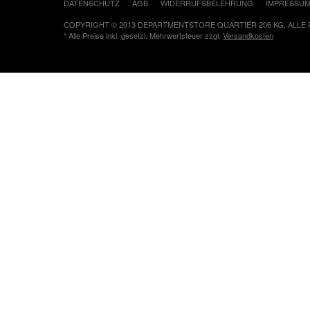
DATENSCHUTZ
AGB
WIDERRUFSBELEHRUNG
IMPRESSU
COPYRIGHT © 2013 DEPARTMENTSTORE QUARTIER 206 KG, ALLE
* Alle Preise inkl. gesetzl. Mehrwertsteuer zzgl.
Versandkosten