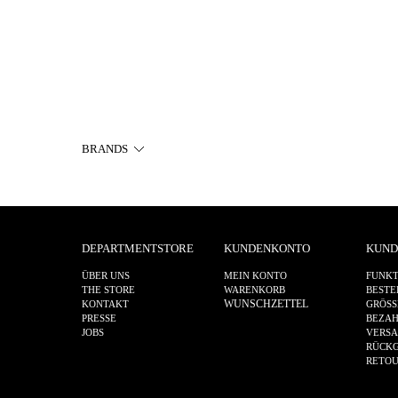
BRANDS
DEPARTMENTSTORE
KUNDENKONTO
KUND
ÜBER UNS
MEIN KONTO
FUNKT
THE STORE
WARENKORB
BESTE
WUNSCHZETTEL
KONTAKT
GRÖSS
PRESSE
BEZA
JOBS
VERS
RÜCKG
RETO