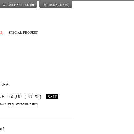
WUNSCHZETTEL (
0
)
WARENKORB (
0
)
LE
SPECIAL REQUEST
NERA
R 165,00
(-70 %)
SALE
 MwSt.
zzgl. Versandkosten
el?