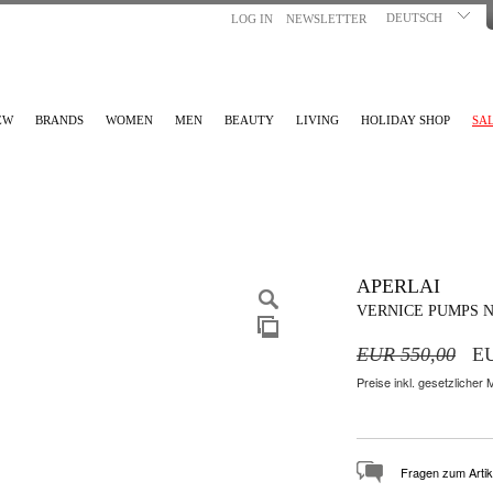
DEUTSCH
LOG IN
NEWSLETTER
EW
BRANDS
WOMEN
MEN
BEAUTY
LIVING
HOLIDAY SHOP
SA
APERLAI
VERNICE PUMPS 
EUR 550,00
EU
Preise inkl. gesetzlicher
Fragen zum Artik