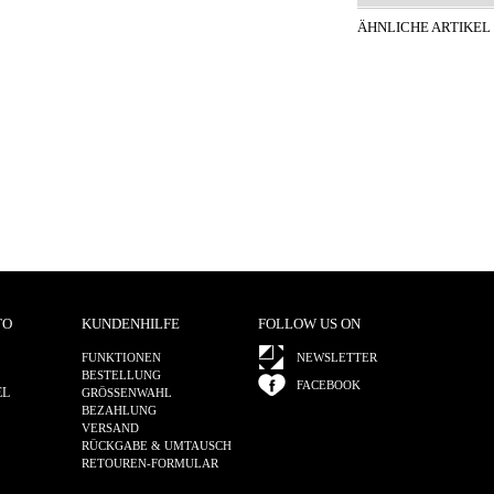
ÄHNLICHE ARTIKEL
TO
KUNDENHILFE
FOLLOW US ON
FUNKTIONEN
NEWSLETTER
BESTELLUNG
FACEBOOK
EL
GRÖSSENWAHL
BEZAHLUNG
VERSAND
RÜCKGABE & UMTAUSCH
RETOUREN-FORMULAR