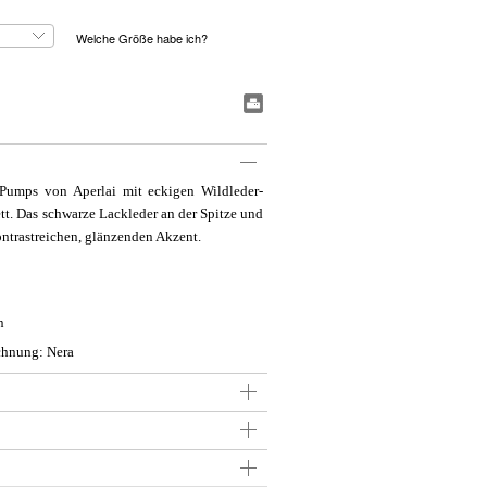
Welche Größe habe ich?
#BookmarkPrint#
-Pumps von Aperlai mit eckigen Wildleder-
tt. Das schwarze Lackleder an der Spitze und
kontrastreichen, glänzenden Akzent.
n
chnung: Nera