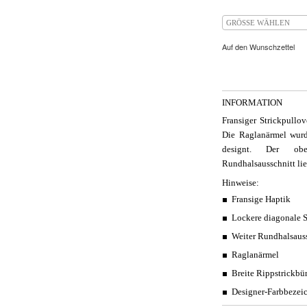
GRÖSSE WÄHLEN
Auf den Wunschzettel
INFORMATION
Fransiger Strickpullov
Die Raglanärmel wurd
designt. Der obe
Rundhalsausschnitt lie
Hinweise:
Fransige Haptik
Lockere diagonale 
Weiter Rundhalsaus
Raglanärmel
Breite Rippstrickb
Designer-Farbbezei