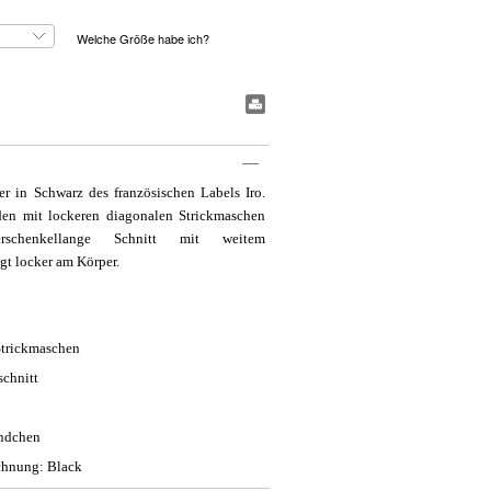
Welche Größe habe ich?
#BookmarkPrint#
er in Schwarz des französischen Labels Iro.
en mit lockeren diagonalen Strickmaschen
rschenkellange Schnitt mit weitem
gt locker am Körper.
Strickmaschen
schnitt
ündchen
chnung: Black