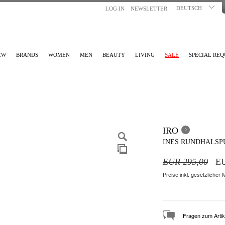
DEUTSCH
LOG IN
NEWSLETTER
EW
BRANDS
WOMEN
MEN
BEAUTY
LIVING
SALE
SPECIAL REQ
IRO
INES RUNDHALSP
EUR 295,00
EU
Preise inkl. gesetzlicher
Fragen zum Artik