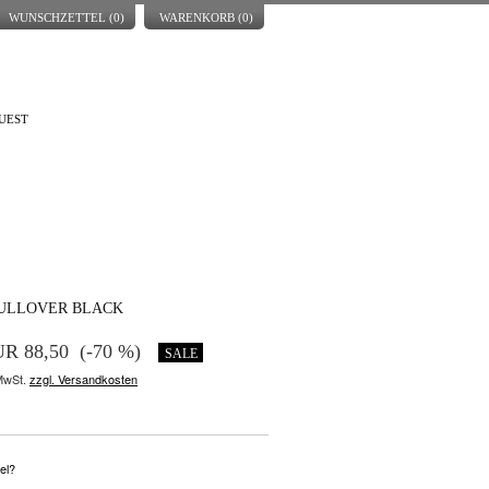
WUNSCHZETTEL (
0
)
WARENKORB (
0
)
UEST
ULLOVER BLACK
R 88,50
(-70 %)
SALE
 MwSt.
zzgl. Versandkosten
el?