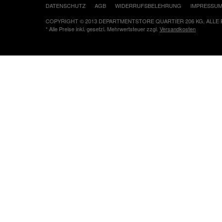
DATENSCHUTZ
AGB
WIDERRUFSBELEHRUNG
IMPRESSU
COPYRIGHT © 2013 DEPARTMENTSTORE QUARTIER 206 KG, ALLE
* Alle Preise inkl. gesetzl. Mehrwertsteuer zzgl.
Versandkosten