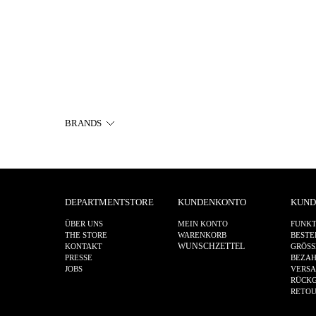
BRANDS
DEPARTMENTSTORE
KUNDENKONTO
KUND
ÜBER UNS
MEIN KONTO
FUNKT
THE STORE
WARENKORB
BESTE
WUNSCHZETTEL
KONTAKT
GRÖSS
PRESSE
BEZA
JOBS
VERS
RÜCKG
RETO