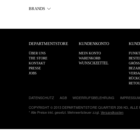
BRANDS
DEPARTMENTSTORE
KUNDENKONTO
KUND
ÜBER UNS
MEIN KONTO
FUNKT
THE STORE
WARENKORB
BESTE
WUNSCHZETTEL
KONTAKT
GRÖSS
PRESSE
BEZA
JOBS
VERS
RÜCKG
RETO
DATENSCHUTZ
AGB
WIDERRUFSBELEHRUNG
IMPRESSU
COPYRIGHT © 2013 DEPARTMENTSTORE QUARTIER 206 KG, ALLE
* Alle Preise inkl. gesetzl. Mehrwertsteuer zzgl.
Versandkosten