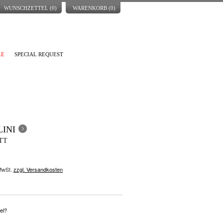
WUNSCHZETTEL (
0
)
WARENKORB (
0
)
LE
SPECIAL REQUEST
INI
TT
 MwSt.
zzgl. Versandkosten
el?