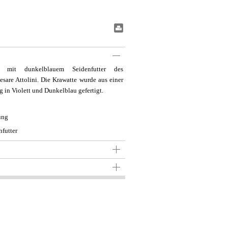
#BookmarkPrint#
te mit dunkelblauem Seidenfutter des
esare Attolini. Die Krawatte wurde aus einer
 in Violett und Dunkelblau gefertigt.
ung
futter