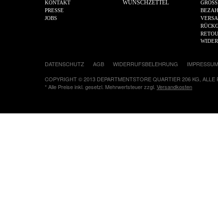
WUNSCHZETTEL
KONTAKT
GRÖSS
PRESSE
BEZA
JOBS
VERS
RÜCKG
RETOU
WIDE
DATENSCHUTZ
AGB
WIDERRUFSBELEHRUNG
IMPRESSU
COPYRIGHT © 2013 DEPARTMENTSTORE QUARTIER 206 KG, ALLE
* Alle Preise inkl. gesetzl. Mehrwertsteuer zzgl.
Versandkosten