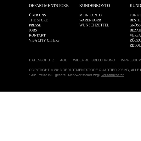
DEPARTMENTSTORE
KUNDENKONTO
KUND
ÜBER UNS
MEIN KONTO
FUNKT
THE STORE
WARENKORB
BESTE
WUNSCHZETTEL
PRESSE
GRÖSS
JOBS
BEZA
KONTAKT
VERS
VISA CITY OFFERS
RÜCKG
RETO
DATENSCHUTZ
AGB
WIDERRUFSBELEHRUNG
IMPRESSU
COPYRIGHT © 2013 DEPARTMENTSTORE QUARTIER 206 KG, ALLE
* Alle Preise inkl. gesetzl. Mehrwertsteuer zzgl.
Versandkosten