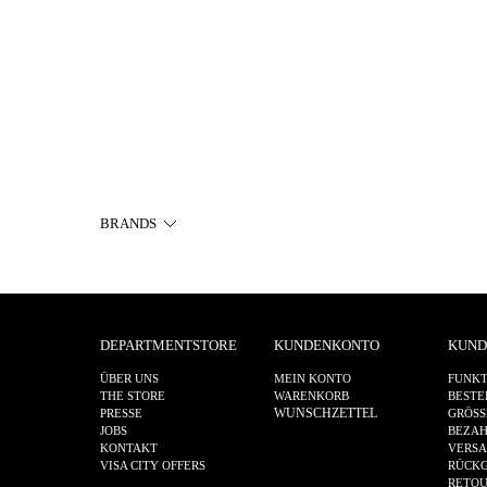
BRANDS
DEPARTMENTSTORE
KUNDENKONTO
KUND
ÜBER UNS
MEIN KONTO
FUNKT
THE STORE
WARENKORB
BESTE
WUNSCHZETTEL
PRESSE
GRÖSS
JOBS
BEZA
KONTAKT
VERS
VISA CITY OFFERS
RÜCKG
RETO