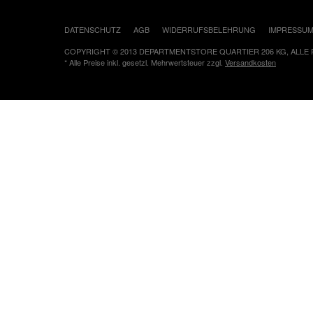
DATENSCHUTZ
AGB
WIDERRUFSBELEHRUNG
IMPRESSU
COPYRIGHT © 2013 DEPARTMENTSTORE QUARTIER 206 KG, ALLE
* Alle Preise inkl. gesetzl. Mehrwertsteuer zzgl.
Versandkosten