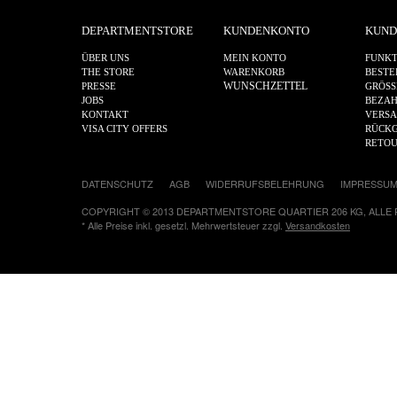
DEPARTMENTSTORE
KUNDENKONTO
KUND
ÜBER UNS
MEIN KONTO
FUNKT
THE STORE
WARENKORB
BESTE
WUNSCHZETTEL
PRESSE
GRÖSS
JOBS
BEZA
KONTAKT
VERS
VISA CITY OFFERS
RÜCKG
RETO
DATENSCHUTZ
AGB
WIDERRUFSBELEHRUNG
IMPRESSU
COPYRIGHT © 2013 DEPARTMENTSTORE QUARTIER 206 KG, ALLE
* Alle Preise inkl. gesetzl. Mehrwertsteuer zzgl.
Versandkosten