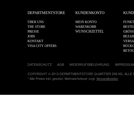
DEPARTMENTSTORE
KUNDENKONTO
KUND
ÜBER UNS
MEIN KONTO
FUNKT
THE STORE
WARENKORB
BESTE
WUNSCHZETTEL
PRESSE
GRÖSS
JOBS
BEZA
KONTAKT
VERS
VISA CITY OFFERS
RÜCKG
RETO
DATENSCHUTZ
AGB
WIDERRUFSBELEHRUNG
IMPRESSU
COPYRIGHT © 2013 DEPARTMENTSTORE QUARTIER 206 KG, ALLE
* Alle Preise inkl. gesetzl. Mehrwertsteuer zzgl.
Versandkosten