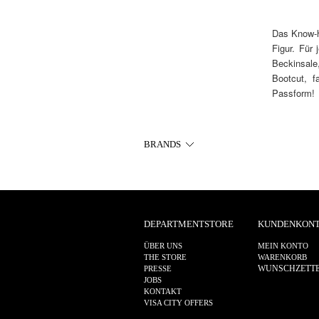
Das Know-ho
Figur. Für
Beckinsale
Bootcut, f
Passform!
BRANDS
DEPARTMENTSTORE
KUNDENKON
ÜBER UNS
MEIN KONTO
THE STORE
WARENKORB
WUNSCHZETT
PRESSE
JOBS
KONTAKT
VISA CITY OFFERS