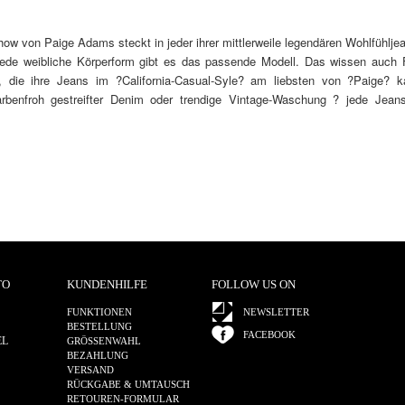
w von Paige Adams steckt in jeder ihrer mittlerweile legendären Wohlfühljean
 jede weibliche Körperform gibt es das passende Modell. Das wissen auch 
, die ihre Jeans im ?California-Casual-Syle? am liebsten von ?Paige? k
arbenfroh gestreifter Denim oder trendige Vintage-Waschung ? jede Jeans
TO
KUNDENHILFE
FOLLOW US ON
FUNKTIONEN
NEWSLETTER
BESTELLUNG
FACEBOOK
EL
GRÖSSENWAHL
BEZAHLUNG
VERSAND
RÜCKGABE & UMTAUSCH
RETOUREN-FORMULAR