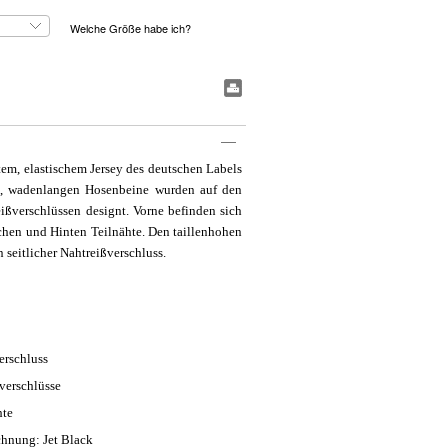
Welche Größe habe ich?
#BookmarkPrint#
em, elastischem Jersey des deutschen Labels
n, wadenlangen Hosenbeine wurden auf den
ißverschlüssen designt. Vorne befinden sich
chen und Hinten Teilnähte. Den taillenhohen
 seitlicher Nahtreißverschluss.
erschluss
verschlüsse
hte
chnung: Jet Black