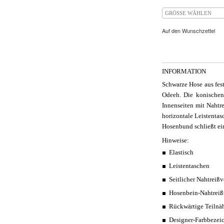
GRÖSSE WÄHLEN
Auf den Wunschzettel
INFORMATION
Schwarze Hose aus fest
Odeeh. Die konische
Innenseiten mit Nahtre
horizontale Leistentas
Hosenbund schließt ein
Hinweise:
Elastisch
Leistentaschen
Seitlicher Nahtreißv
Hosenbein-Nahtreiß
Rückwärtige Teilnä
Designer-Farbbezei