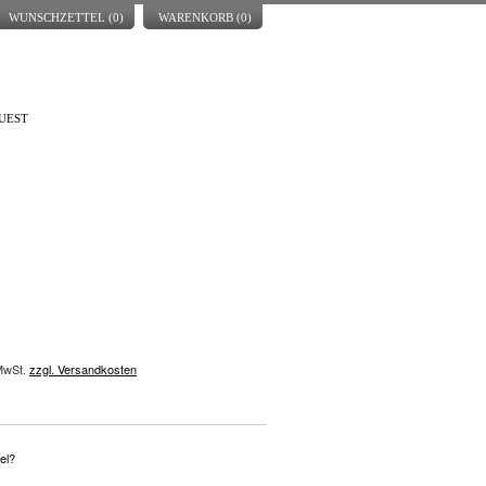
WUNSCHZETTEL (
0
)
WARENKORB (
0
)
UEST
 MwSt.
zzgl. Versandkosten
el?