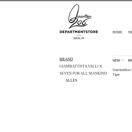
HOME
N
BRAND
NEW
B
GIAMBATTISTA VALLI X
Giambattista V
SEVEN FOR ALL MANKIND
Tiger
ALLES