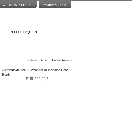
WUNSCHZETTEL (
0
)
WARENKORB (
0
)
LE
SPECIAL REQUEST
Tabellen-Ansicht Listen-Ansicht
Giambattista Valli x Seven for all mankind Hose
Blush
EUR 300,00 *