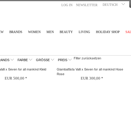
DEUTSCH
LOG IN
NEWSLETTER
EW
BRANDS
WOMEN
MEN
BEAUTY
LIVING
HOLIDAY SHOP
SA
Filter zurücksetzen
RANDS
FARBE
GRÖSSE
PREIS
alli x Seven for all mankind Kleid
Giambattista Valli x Seven for all mankind Hose
Rose
EUR 500,00 *
EUR 300,00 *