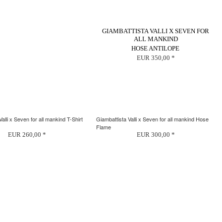
GIAMBATTISTA VALLI X SEVEN FOR
ALL MANKIND
HOSE ANTILOPE
EUR 350,00 *
alli x Seven for all mankind T-Shirt
Giambattista Valli x Seven for all mankind Hose
Flame
EUR 260,00 *
EUR 300,00 *