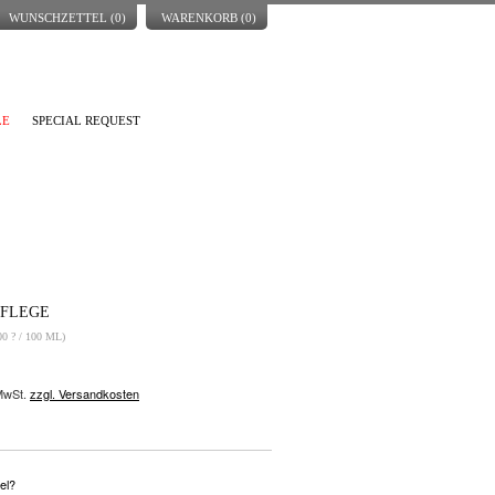
WUNSCHZETTEL (
0
)
WARENKORB (
0
)
LE
SPECIAL REQUEST
PFLEGE
 ? / 100 ML)
 MwSt.
zzgl. Versandkosten
el?