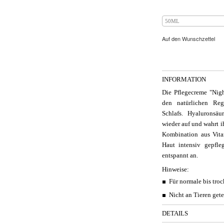
50ML
Auf den Wunschzettel
INFORMATION
Die Pflegecreme "Nig
den natürlichen Reg
Schlafs. Hyaluronsäu
wieder auf und wahrt ih
Kombination aus Vita
Haut intensiv gepfleg
entspannt an.
Hinweise:
Für normale bis tro
Nicht an Tieren gete
DETAILS