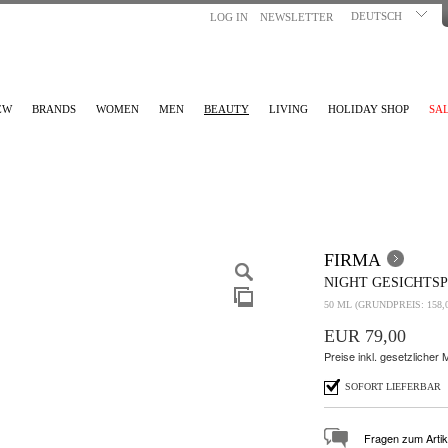
DEUTSCH
LOG IN
NEWSLETTER
EW
BRANDS
WOMEN
MEN
BEAUTY
LIVING
HOLIDAY SHOP
SA
FIRMA
NIGHT GESICHTS
50 ML (GRUNDPREIS: 158,00
EUR 79,00
Preise inkl. gesetzlicher
SOFORT LIEFERBAR
Fragen zum Artik