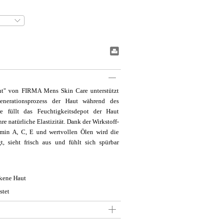
#BookmarkPrint#
ht" von FIRMA Mens Skin Care unterstützt
enerationsprozess der Haut während des
re füllt das Feuchtigkeitsdepot der Haut
re natürliche Elastizität. Dank der Wirkstoff-
min A, C, E und wertvollen Ölen wird die
t, sieht frisch aus und fühlt sich spürbar
ckene Haut
stet