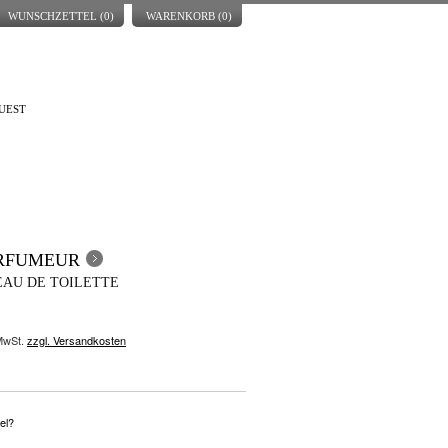
WUNSCHZETTEL (
0
)
WARENKORB (
0
)
UEST
ARFUMEUR
EAU DE TOILETTE
 MwSt.
zzgl. Versandkosten
el?