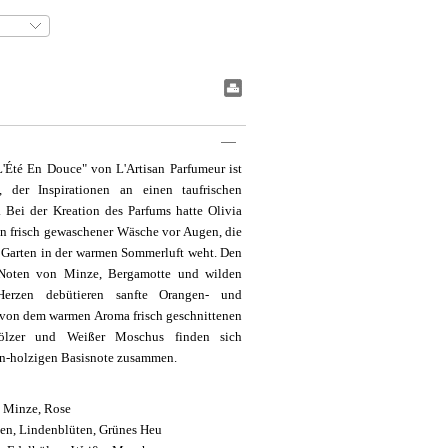
#BookmarkPrint#
L'Été En Douce" von L'Artisan Parfumeur ist
ft, der Inspirationen an einen taufrischen
Bei der Kreation des Parfums hatte Olivia
on frisch gewaschener Wäsche vor Augen, die
 Garten in der warmen Sommerluft weht. Den
 Noten von Minze, Bergamotte und wilden
erzen debütieren sanfte Orangen- und
 von dem warmen Aroma frisch geschnittenen
ölzer und Weißer Moschus finden sich
ein-holzigen Basisnote zusammen.
 Minze, Rose
en, Lindenblüten, Grünes Heu