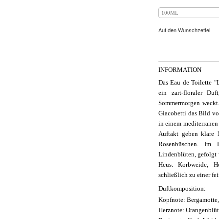
100ML
Auf den Wunschzettel
INFORMATION
Das Eau de Toilette "
ein zart-floraler Du
Sommermorgen weckt. 
Giacobetti das Bild v
in einem mediterranen
Auftakt geben klare
Rosenbüschen. Im H
Lindenblüten, gefolgt
Heus. Korbweide, H
schließlich zu einer f
Duftkomposition:
Kopfnote:
Bergamotte,
Herznote:
Orangenblüt