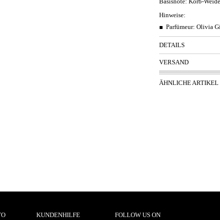
Basisnote:
Korb-Weide,
Hinweise:
Parfümeur: Olivia G
DETAILS
VERSAND
ÄHNLICHE ARTIKEL
TO
KUNDENHILFE
FOLLOW US ON