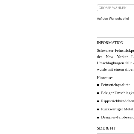
GRÖSSE WÄHLEN
Auf den Wunschzettel
INFORMATION
Schwarzer Feinstrick
des New Yorker La
Umschlagkragen fällt 
wurde mit einem silber
Hinweise:
Feinstrickqualität
Eckiger Umschlagk
Rippstrickbündche
Rückwärtiger Metall
Designer-Farbbezei
SIZE & FIT