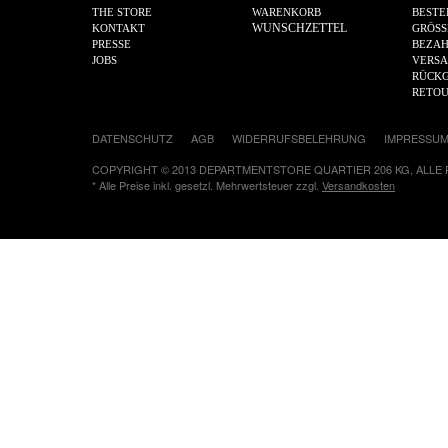
THE STORE
WARENKORB
BESTE
WUNSCHZETTEL
KONTAKT
GRÖSS
PRESSE
BEZA
JOBS
VERS
RÜCKG
RETO
DATENSCHUTZ
AGB
WIDERRUFSBELEHRUNG
IMPRESSU
COPYRIGHT © 2013 DEPARTMENTSTORE QUARTIER 206 KG, ALLE
* Alle Preise inkl. gesetzl. Mehrwertsteuer zzgl.
Versandkosten