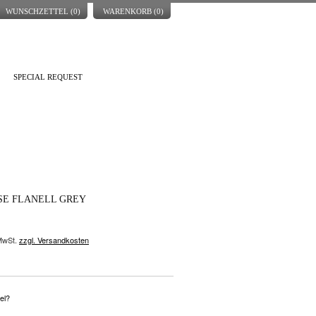
WUNSCHZETTEL (
0
)
WARENKORB (
0
)
SPECIAL REQUEST
E FLANELL GREY
 MwSt.
zzgl. Versandkosten
el?