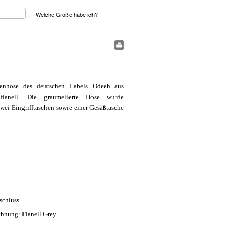
Welche Größe habe ich?
#BookmarkPrint#
ltenhose des deutschen Labels Odeeh aus
flanell. Die graumelierte Hose wurde
wei Eingrifftaschen sowie einer Gesäßtasche
schluss
hnung: Flanell Grey