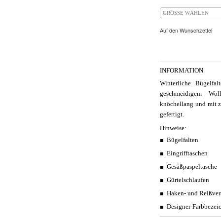
GRÖSSE WÄHLEN
Auf den Wunschzettel
INFORMATION
Winterliche Bügelfa
geschmeidigem Woll
knöchellang und mit z
gefertigt.
Hinweise:
Bügelfalten
Eingrifftaschen
Gesäßpaspeltasche
Gürtelschlaufen
Haken- und Reißver
Designer-Farbbezeic