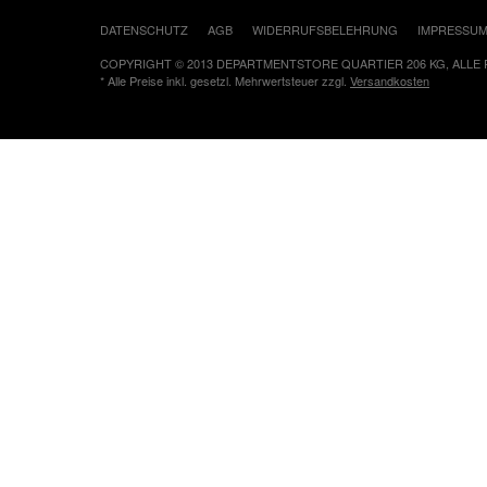
DATENSCHUTZ
AGB
WIDERRUFSBELEHRUNG
IMPRESSU
COPYRIGHT © 2013 DEPARTMENTSTORE QUARTIER 206 KG, ALLE
* Alle Preise inkl. gesetzl. Mehrwertsteuer zzgl.
Versandkosten