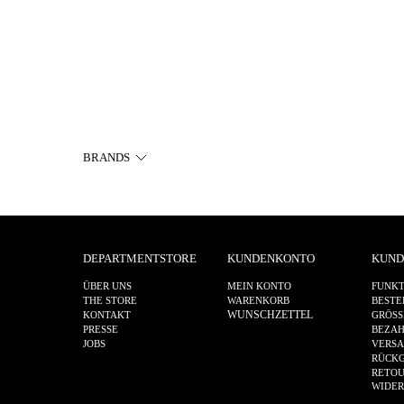
BRANDS
DEPARTMENTSTORE
KUNDENKONTO
KUND
ÜBER UNS
MEIN KONTO
FUNKT
THE STORE
WARENKORB
BESTE
WUNSCHZETTEL
KONTAKT
GRÖSS
PRESSE
BEZA
JOBS
VERS
RÜCKG
RETOU
WIDE