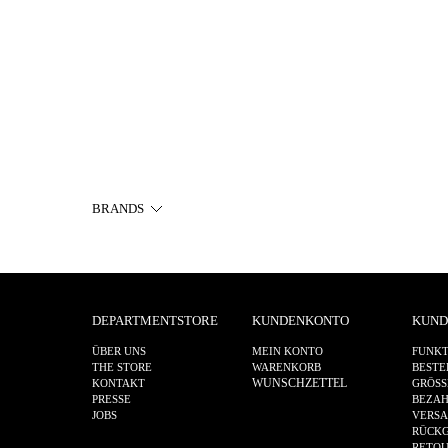
BRANDS
DEPARTMENTSTORE
KUNDENKONTO
KUND
ÜBER UNS
MEIN KONTO
FUNKT
THE STORE
WARENKORB
BESTE
WUNSCHZETTEL
KONTAKT
GRÖSS
PRESSE
BEZA
JOBS
VERS
RÜCKG
RETOU