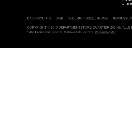
WIDE
DATENSCHUTZ
AGB
WIDERRUFSBELEHRUNG
IMPRESSU
COPYRIGHT © 2013 DEPARTMENTSTORE QUARTIER 206 KG, ALLE
* Alle Preise inkl. gesetzl. Mehrwertsteuer zzgl.
Versandkosten