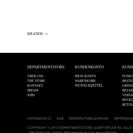
BRANDS
DEPARTMENTSTORE
KUNDENKONTO
KUND
ÜBER UNS
MEIN KONTO
FUNKT
THE STORE
WARENKORB
BESTE
WUNSCHZETTEL
KONTAKT
GRÖSS
PRESSE
BEZA
JOBS
VERS
RÜCKG
RETO
DATENSCHUTZ
AGB
WIDERRUFSBELEHRUNG
IMPRESSU
COPYRIGHT © 2013 DEPARTMENTSTORE QUARTIER 206 KG, ALLE
* Alle Preise inkl. gesetzl. Mehrwertsteuer zzgl.
Versandkosten